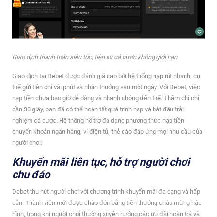
Giao dịch thanh toán siêu tốc, tiện lợi cá cược không giới hạn
Giao dịch tại Debet được đánh giá cao bởi hệ thống nạp rút nhanh, cụ
thể gửi tiền chỉ vài phút và nhận thưởng sau một ngày. Với Debet, việc
nạp tiền chưa bao giờ dễ dàng và nhanh chóng đến thế. Thậm chí chỉ
cần 30 giây, bạn đã có thể hoàn tất quá trình nạp và bắt đầu trải
nghiệm cá cược. Hệ thống hỗ trợ đa dạng phương thức nạp tiền
chuyển khoản ngân hàng, ví điện tử, thẻ cào đáp ứng mọi nhu cầu của
người chơi.
Khuyến mãi liên tục, hỗ trợ người chơi
chu đáo
Debet thu hút người chơi với chương trình khuyến mãi đa dạng và hấp
dẫn. Thành viên mới được chào đón bằng tiền thưởng chào mừng hậu
hĩnh, trong khi người chơi thường xuyên hưởng các ưu đãi hoàn trả và