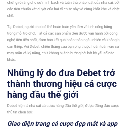
chứng rõ ràng cho sự minh bạch và tuân thủ pháp luật của nhà cái, bởi
các tiêu chuẩn xét duyệt của hai tổ chức này vô cùng khắt khe và chặt
chẽ.
Tại Debet, người chơi có thể hoàn toàn yên tâm về tính công bằng
trong mỗi trò chơi. Tất cả các sản phẩm đều được vận hành bởi công
nghệ tiên tiến nhất, đảm bảo kết quả hoàn toàn ngẫu nhiên và không bị
can thiệp. Với Debet, chiến thắng của bạn phụ thuộc hoàn toàn vào sự
may mắn và kỹ năng, chứ không bị ảnh hưởng bởi bất kỳ yếu tố nào
khác.
Những lý do đưa Debet trở
thành thương hiệu cá cược
hàng đầu thế giới
Debet hiện là nhà cái cá cược hàng đầu thế giới, được đông đảo cược
thủ tin chọn bởi:
Giao diện trang cá cược đẹp mắt và app