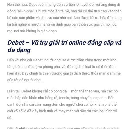
Hơn thế nữa, Debet còn mang đến sự tiện lợi tuyệt đối với ứng dụng di
động “all-in-one”. Chỉ với một lần tải về, bạn đã có thể truy cập vào toàn
bộ các sản phẩm và dịch vụ của nhà cái. App được tối ưu hóa để mang
lại trải nghiệm mượt mà và ổn định giúp bạn thỏa sức giải trí mọi lúc,
mọi nơi mà không lo gián đoạn.
Debet – Vũ trụ giải trí online đẳng cấp và
đa dạng
Đến với nhà cái Debet, người chơi sẽ được đắm chìm trong một kho
tàng trò chơi đồ sộ và phong phú, với đủ mọi thể loại từ cổ điển đến
hiện đại. Đây chính là thiên đường giải trí đích thực, thỏa mãn đam mê
của tất cả người chơi.
Hiện tại, Debet không chỉ có bóng đá – môn thể thao vua, mà các bộ
môn hấp dẫn khác như bóng rổ, tennis, bóng chuyền, esport,… Bên
cạnh đó, nhà cái còn mang đến cho người chơi cơ hội khám phá thế
giới xổ số lô đề đầy kịch tính và may mắn với đầy đủ các loại hình xổ
số.
Đối với những ai yêu thích sự kịch tính và gay cấn của các trò chơi bài,