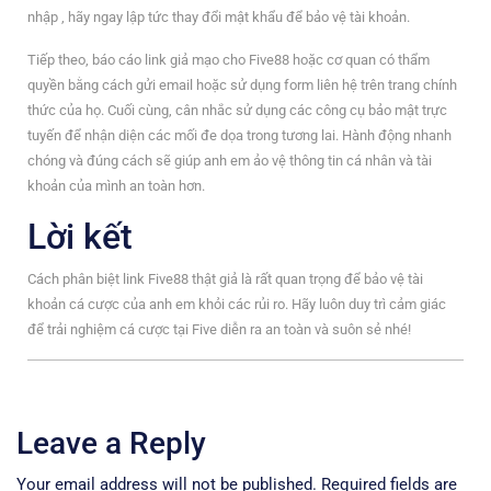
nhập , hãy ngay lập tức thay đổi mật khẩu để bảo vệ tài khoản.
Tiếp theo, báo cáo link giả mạo cho Five88 hoặc cơ quan có thẩm
quyền bằng cách gửi email hoặc sử dụng form liên hệ trên trang chính
thức của họ. Cuối cùng, cân nhắc sử dụng các công cụ bảo mật trực
tuyến để nhận diện các mối đe dọa trong tương lai. Hành động nhanh
chóng và đúng cách sẽ giúp anh em ảo vệ thông tin cá nhân và tài
khoản của mình an toàn hơn.
Lời kết
Cách phân biệt link Five88 thật giả là rất quan trọng để bảo vệ tài
khoản cá cược của anh em khỏi các rủi ro. Hãy luôn duy trì cảm giác
để trải nghiệm cá cược tại Five diễn ra an toàn và suôn sẻ nhé!
Leave a Reply
Your email address will not be published.
Required fields are