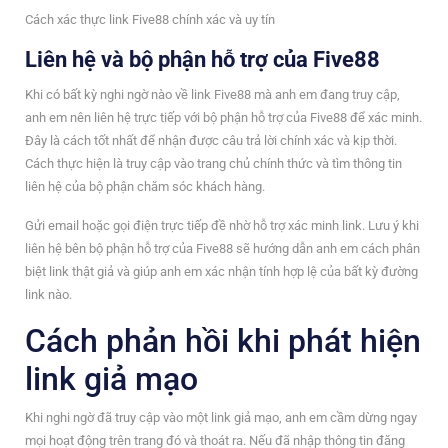
Cách xác thực link Five88 chính xác và uy tín
Liên hệ và bộ phận hỗ trợ của Five88
Khi có bất kỳ nghi ngờ nào về link Five88 mà anh em đang truy cập,
anh em nên liên hệ trực tiếp với bộ phận hỗ trợ của Five88 để xác minh.
Đây là cách tốt nhất để nhận được câu trả lời chính xác và kịp thời.
Cách thực hiện là truy cập vào trang chủ chính thức và tìm thông tin
liên hệ của bộ phận chăm sóc khách hàng.
Gửi email hoặc gọi điện trực tiếp đề nhờ hỗ trợ xác minh link. Lưu ý khi
liên hệ bên bộ phận hỗ trợ của Five88 sẽ hướng dẫn anh em cách phân
biệt link thật giả và giúp anh em xác nhận tính hợp lệ của bất kỳ đường
link nào.
Cách phản hồi khi phát hiện
link giả mạo
Khi nghi ngờ đã truy cập vào một link giả mạo, anh em cầm dừng ngay
mọi hoạt động trên trang đó và thoát ra. Nếu đã nhập thông tin đăng