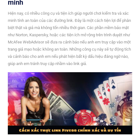
minh
Hiện nay, có nhiều công cụ và tiện ích giúp người chơi kiểm tra và xác
minh tính an toàn của các đường link. Đây là một cách tiện lợi để phân
biệt thật và giả mà không tốn nhiều thời gian. Các phần mềm bảo mật
như Norton, Kaspersky, hoặc các tiện ích mở rộng trên trình duyệt như
McAfee WebAdvisor sẽ đưa ra cảnh báo nếu anh em truy cập vào một
trang giả mạo hoặc không an toàn. Những công cụ này sẽ tự động tích
và cảnh báo cho anh em nếu phát hiện bất kỳ dấu hiệu đáng ngờ nào,
giúp anh em tránh truy cập nhầm vào link giả.