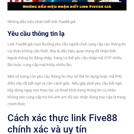
Những dấu hiệu nhận biết link Five88 giả
Yêu cầu thông tin lạ
Link Five88 giả mạo thường yêu cầu người chơi cung cấp các thông tin
cá nhân không cần thiết, đây là dấu hiệu quan trọng để nhận biết.
Ngoài thông tin đăng nhập, trang có thể yêu cầu nhập mã OTP nhiều
lần hoặc cung cấp mật khẩu nhiều lần.
Một số trang còn yêu cầu thông tin như số thẻ tín dụng hoặc mã PIN,
điều này rất bất ngờ và cần cảnh giác. Nếu gặp phải yêu cầu bất ngờ,
hãy dừng ngay mọi thao tác và thoát khỏi trang thông tin cá nhân
không nên cung cấp trừ khi anh em đã xác nhận đang truy cập là trang
chính thức.
Cách xác thực link Five88
chính xác và uy tín