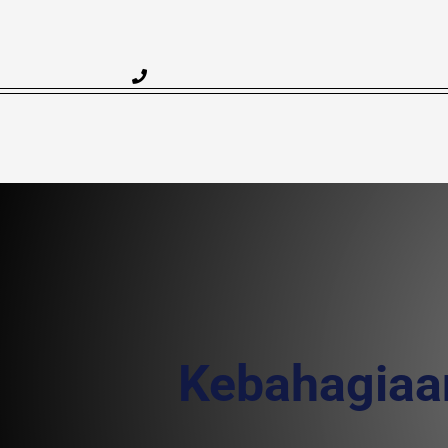
Skip
to
content
Kebahagiaan