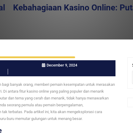
al
Kebahagiaan Kasino Online: Put
December 9, 2024
n bagi banyak orang, memberi pemain kesempatan untuk merasakan
 Di antara fitur kasino online yang paling populer dan menarik
putar dan tema yang cerah dan menarik, tidak hanya menawarkan
 Anda seorang pemula atau pemain berpengalaman,
ak terbatas. Pada artikel ini, kita akan mengeksplorasi cara
buru-buru memutar gulungan untuk menang besar.
e