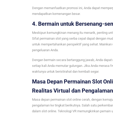
Dengan memanfaatkan promosi ini, Anda dapat memperp
mendapatkan kemenangan besar.
4. Bermain untuk Bersenang-se
Meskipun kemungkinan menang itu menarik, penting unt
Sifat permainan slot yang serba cepat dapat dengan mu
untuk mempertahankan perspektif yang sehat. Mainkan 
pengeluaran Anda.
Dengan bermain secara bertanggung jawab, Anda dapa
setiap kali Anda memutar gulungan. Jika Anda merasa fr
waktunya untuk beristirahat dan kembali segar.
Masa Depan Permainan Slot Onl
Realitas Virtual dan Pengalaman
Masa depan permainan slot online cerah, dengan kemaj
pengalaman ke tingkat berikutnya. Salah satu perkemban
dalam slot online. Teknologi VR memungkinkan pemain