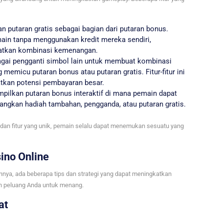
n putaran gratis sebagai bagian dari putaran bonus.
ain tanpa menggunakan kredit mereka sendiri,
atkan kombinasi kemenangan.
bagai pengganti simbol lain untuk membuat kombinasi
emicu putaran bonus atau putaran gratis. Fitur-fitur ini
kan potensi pembayaran besar.
pilkan putaran bonus interaktif di mana pemain dapat
ngkan hadiah tambahan, pengganda, atau putaran gratis.
n fitur yang unik, pemain selalu dapat menemukan sesuatu yang
ino Online
rannya, ada beberapa tips dan strategi yang dapat meningkatkan
n peluang Anda untuk menang.
at